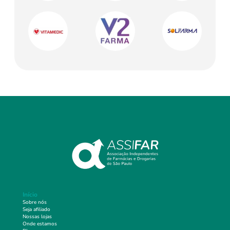
Início
Sobre nós
Seja afiliado
Nossas lojas
Onde estamos