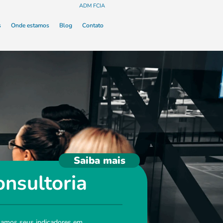
ADM FCIA
s
Onde estamos
Blog
Contato
Saiba mais
onsultoria
samos seus indicadores em