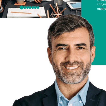
conju
melho