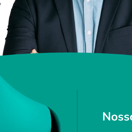
e
Noss