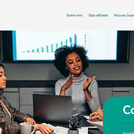
Sobre nós
Seja afiliado
Nossas loja
C
Anali