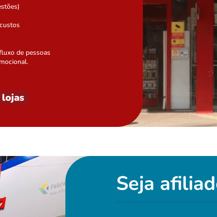
estões)
 custos
 fluxo de pessoas
mocional.
 lojas
Seja afilia