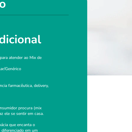
do
dicional
para atender ao Mix de
lar/Genérico
cia farmacêutica, delivery,
onsumidor procura (mix
z ele se sentir em casa.
mácia que encanta o
o diferenciado em um