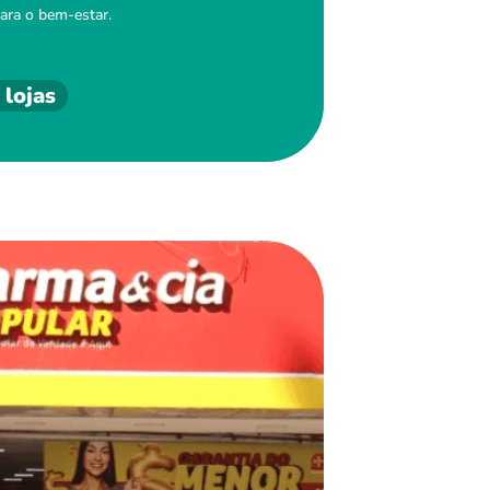
ara o bem-estar.
 lojas