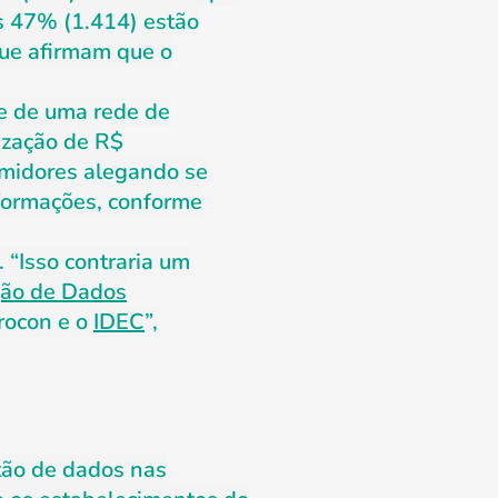
s 47% (1.414) estão
que afirmam que o
de de uma rede de
ização de R$
umidores alegando se
nformações, conforme
. “Isso contraria um
ção de Dados
rocon e o
IDEC
”,
stão de dados nas