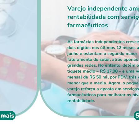
e
Varejo independente am
rentabilidade com serviç
farmacêuticos
As farmácias independentes cresc
dois dígitos nos últimos 12 meses 
junho e ostentam o segundo maior
faturamento do setor, atrás apenas
grandes redes. No entanto, detêm o
tíquete médio – R$ 17,90 – e uma 
mensal de R$ 50 mil por PDV, três 
menor que a média. Agora, o pequ
varejo reforça a aposta em serviços
farmacêuticos para melhorar os nív
rentabilidade.
 mais
S