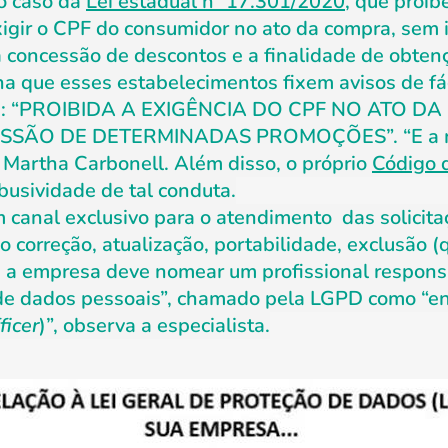
 o caso da
Lei estadual nº 17.301/2020
, que proíb
xigir o CPF do consumidor no ato da compra, sem 
a concessão de descontos e a finalidade de obten
na que esses estabelecimentos fixem avisos de fá
eres: “PROIBIDA A EXIGÊNCIA DO CPF NO ATO 
SÃO DE DETERMINADAS PROMOÇÕES”. “E a mul
e Martha Carbonell. Além disso, o próprio
Código 
abusividade de tal conduta.
 canal exclusivo para o atendimento das solicitaç
o correção, atualização, portabilidade, exclusão 
 a empresa deve nomear um profissional respons
 de dados pessoais”, chamado pela LGPD como “en
ficer
)”, observa a especialista.