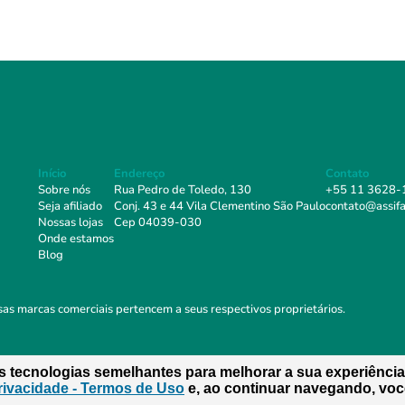
Início
Endereço
Contato
Sobre nós
Rua Pedro de Toledo, 130
+55 11 3628-
Seja afiliado
Conj. 43 e 44 Vila Clementino São Paulo
contato@assifa
Nossas lojas
Cep 04039-030
Onde estamos
Blog
rsas marcas comerciais pertencem a seus respectivos proprietários.
as tecnologias semelhantes para melhorar a sua experiência
Privacidade - Termos de Uso
e, ao continuar navegando, voc