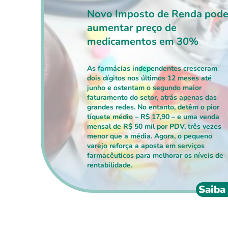
Novo Imposto de Renda pod
aumentar preço de
medicamentos em 30%
As farmácias independentes cresceram
dois dígitos nos últimos 12 meses até
junho e ostentam o segundo maior
faturamento do setor, atrás apenas das
grandes redes. No entanto, detêm o pior
tíquete médio – R$ 17,90 – e uma venda
mensal de R$ 50 mil por PDV, três vezes
menor que a média. Agora, o pequeno
varejo reforça a aposta em serviços
farmacêuticos para melhorar os níveis de
rentabilidade.
Saiba