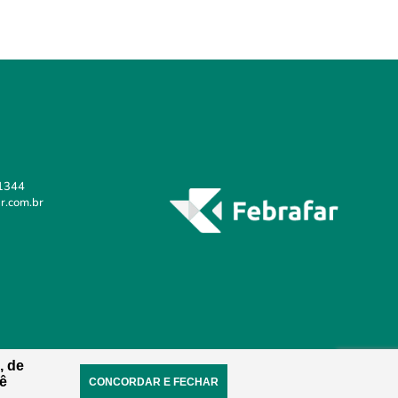
1344
r.com.br
, de
ê
CONCORDAR E FECHAR