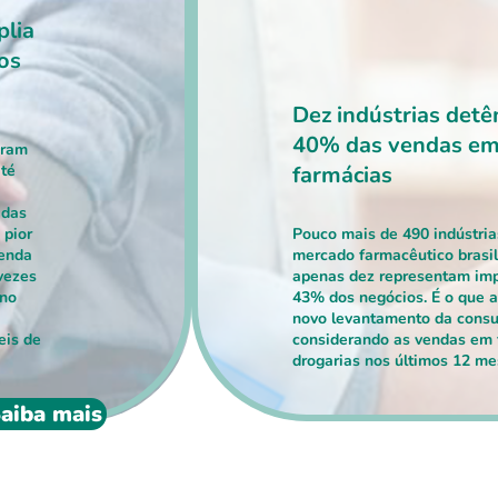
plia
os
Dez indústrias det
40% das vendas e
eram
até
farmácias
 das
 pior
Pouco mais de 490 indústri
venda
mercado farmacêutico brasil
vezes
apenas dez representam im
eno
43% dos negócios. É o que 
novo levantamento da consul
eis de
considerando as vendas em 
drogarias nos últimos 12 me
aiba mais