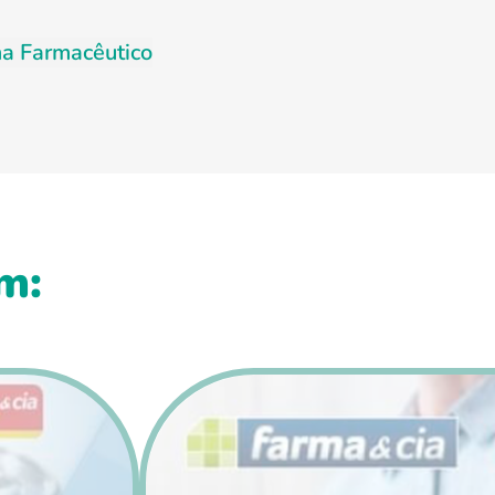
a Farmacêutico
m: