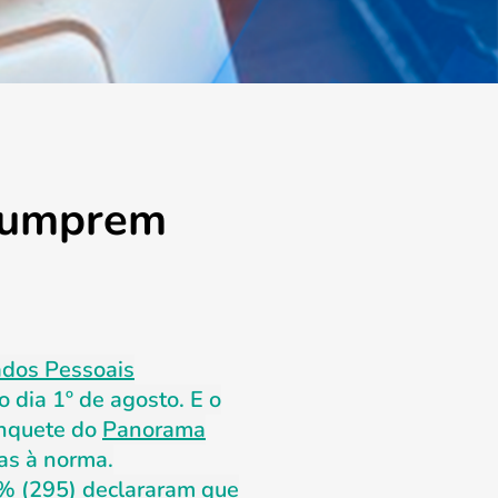
scumprem
ados Pessoais
 dia 1º de agosto. E o
enquete do
Panorama
as à norma.
7% (295) declararam que